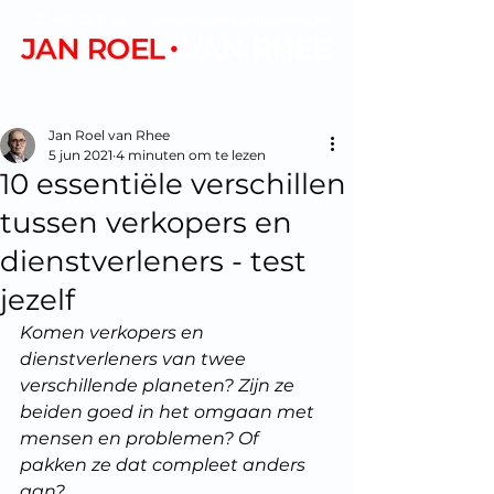
+32 495 28 11 38
|
janroel@gemanipuleerd.be
Jan Roel van Rhee
5 jun 2021
4 minuten om te lezen
10 essentiële verschillen
tussen verkopers en
dienstverleners - test
jezelf
Komen verkopers en 
dienstverleners van twee 
verschillende planeten? Zijn ze 
beiden goed in het omgaan met 
mensen en problemen? Of 
pakken ze dat compleet anders 
aan?