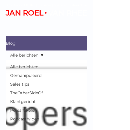
+32 495 28 11 38
|
janroel@gemanipuleerd.be
Blog
Alle berichten
Alle berichten
Gemanipuleerd
Sales tips
TheOtherSideOf
Klantgericht
Persartikelen
Podcast/video