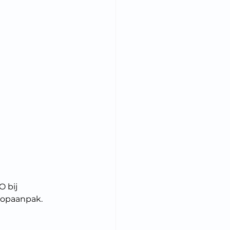
 bij 
oopaanpak. 