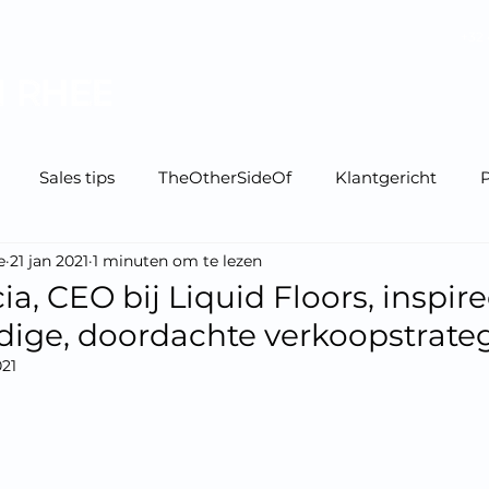
+32 
Home
Mijn boeken
Sales tips
TheOtherSideOf
Klantgericht
P
e
21 jan 2021
1 minuten om te lezen
a, CEO bij Liquid Floors, inspir
dige, doordachte verkoopstrate
021