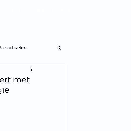
495 28 11 38 |
janroel@gemanipuleerd.be
Blog
Perskit
Contact
ersartikelen
eert met
gie