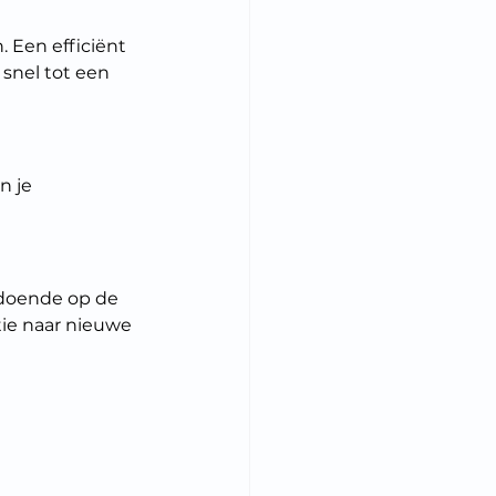
. Een efficiënt 
 snel tot een 
n je 
ldoende op de 
ie naar nieuwe 