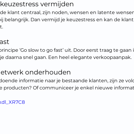
, keuzestress vermijden
t de klant centraal, zijn noden, wensen en latente wensen
j belangrijk. Dan vermijd je keuzestress en kan de klant
t.
ast
incipe ‘Go slow to go fast’ uit. Door eerst traag te gaan i
je daarna snel gaan. Een heel elegante verkoopaanpak.
netwerk onderhouden
ldoende informatie naar je bestaande klanten, zijn ze vo
e producten? Of communiceer je enkel nieuwe informat
Vkdl_XR7C8