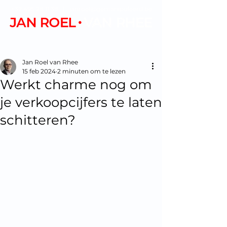
+32 495 28 11 38
|
janroel@gemanipuleerd.be
Jan Roel van Rhee
15 feb 2024
2 minuten om te lezen
Werkt charme nog om
je verkoopcijfers te laten
schitteren?