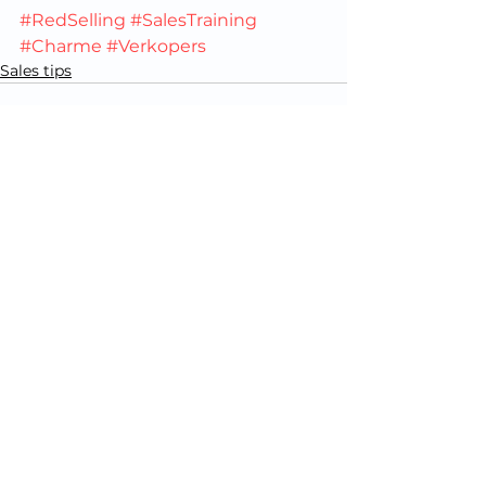
#RedSelling
#SalesTraining
#Charme
#Verkopers
Sales tips
Alles weergeven
Recente blogposts