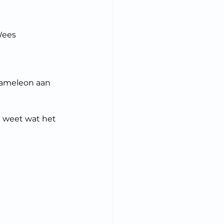
Wees 
kameleon aan 
 weet wat het 