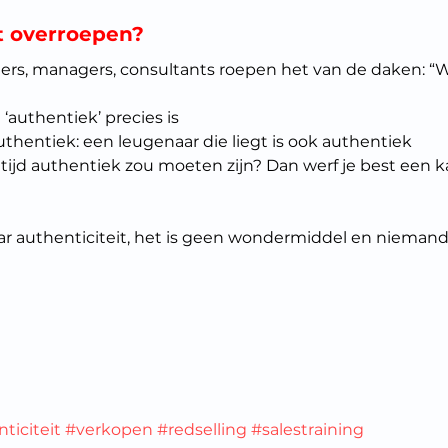
it overroepen?
ners, managers, consultants roepen het van de daken: “
‘authentiek’ precies is
 authentiek: een leugenaar die liegt is ook authentiek
altijd authentiek zou moeten zijn? Dan werf je best een 
r authenticiteit, het is geen wondermiddel en niemand
ticiteit
#verkopen
#redselling
#salestraining