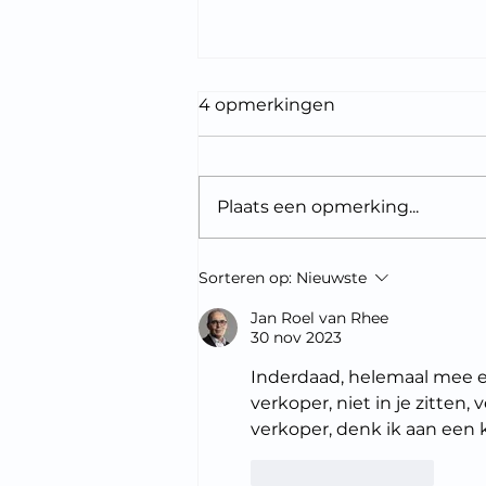
4 opmerkingen
Plaats een opmerking...
De meeste verkopers
Sorteren op:
Nieuwste
doen nog altijd hetzelfde:
ze verdedigen de prijs
Jan Roel van Rhee
30 nov 2023
Inderdaad, helemaal mee ee
verkoper, niet in je zitten
verkoper, denk ik aan ee
Like
Reageren