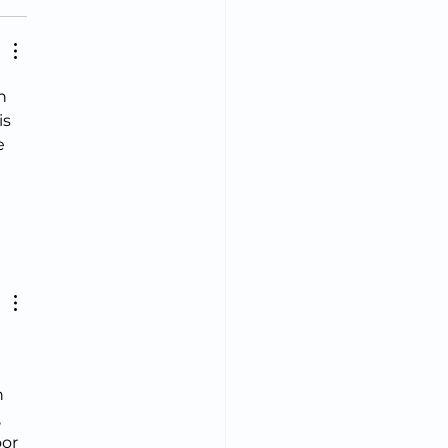
n 
s 
e 
 
 
 
or 