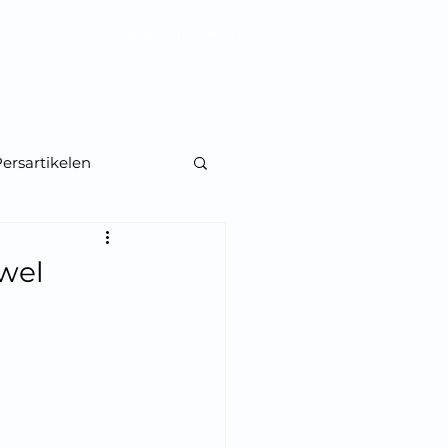
495 28 11 38 |
janroel@gemanipuleerd.be
Blog
Perskit
Contact
ersartikelen
 wel