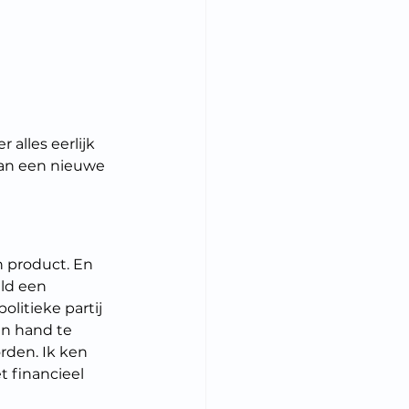
 alles eerlijk 
 dan een nieuwe 
n product. En 
ld een 
litieke partij 
en hand te 
rden. Ik ken 
 financieel 