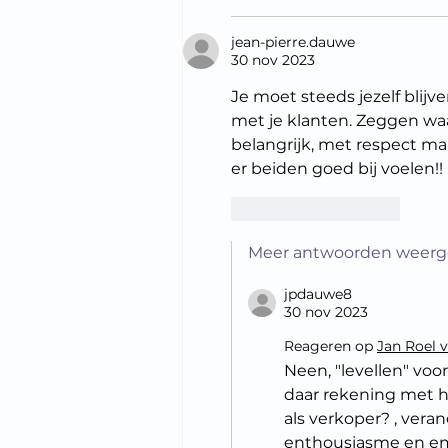
jean-pierre.dauwe
30 nov 2023
Je moet steeds jezelf blijv
met je klanten. Zeggen waar
belangrijk, met respect maar
er beiden goed bij voelen!!
Like
Reageren
Meer antwoorden weer
jpdauwe8
30 nov 2023
Reageren op
Jan Roel 
Neen, "levellen" voo
daar rekening met ho
als verkoper? , veran
enthousiasme en emo