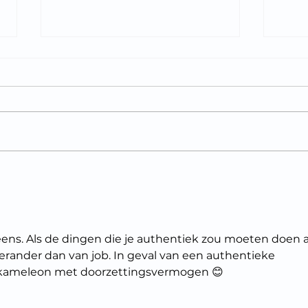
AI voor sales, hype of
De g
hefboom?
sale
best
ns. Als de dingen die je authentiek zou moeten doen a
, verander dan van job. In geval van een authentieke 
n kameleon met doorzettingsvermogen 😊