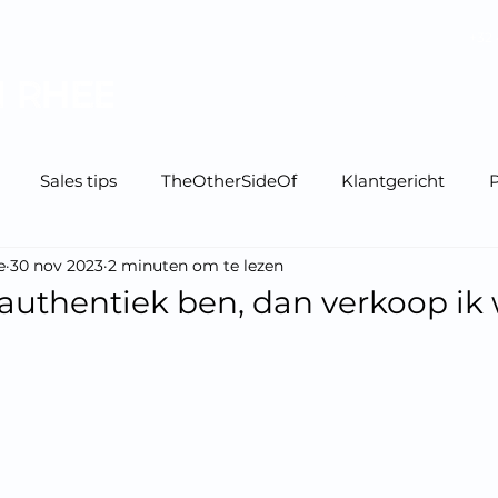
+32 
Home
Mijn boeken
Sales tips
TheOtherSideOf
Klantgericht
P
e
30 nov 2023
2 minuten om te lezen
 authentiek ben, dan verkoop ik