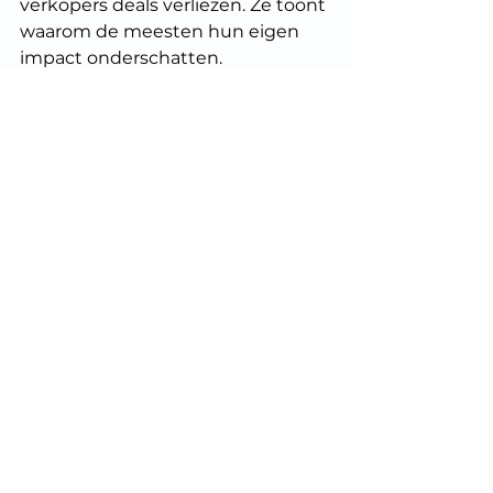
verkopers deals verliezen. Ze toont 
waarom de meesten hun eigen 
impact onderschatten.
De redenen van de deal verliezen, 
liggen dikwijls bij jezelf als 
verkoper: In gedrag, keuzes, 
timing, herkadering, psychologie 
en lef. RED-Selling begint niet bij 
technieken of scripts, maar bij 
eigenaarschap. 
Wijs naar jezelf.
Wie dat begrijpt, verkoopt anders. 
En wint vaker.
Succes met verkopen, 
Jan Roel