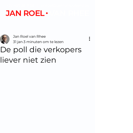
+32 495 28 11 38
|
janroel@gemanipuleerd.be
Jan Roel van Rhee
31 jan
3 minuten om te lezen
De poll die verkopers
liever niet zien