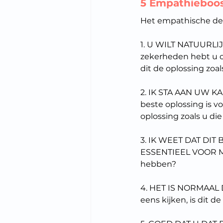
5 Empathieboos
Het empathische deel
1. U WILT NATUURLI
zekerheden hebt u o
dit de oplossing zoa
2. IK STA AAN UW K
beste oplossing is v
oplossing zoals u di
3. IK WEET DAT DIT
ESSENTIEEL VOOR MIJ.
hebben?
4. HET IS NORMAAL 
eens kijken, is dit d