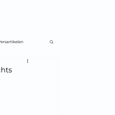
495 28 11 38 |
janroel@gemanipuleerd.be
Blog
Perskit
Contact
ersartikelen
chts