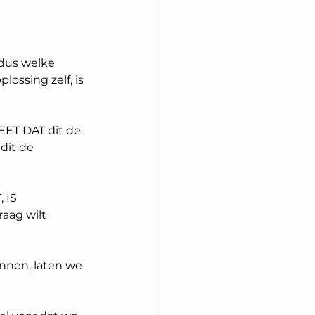
us welke 
ssing zelf, is 
ET DAT dit de 
dit de 
 IS 
aag wilt 
nen, laten we 