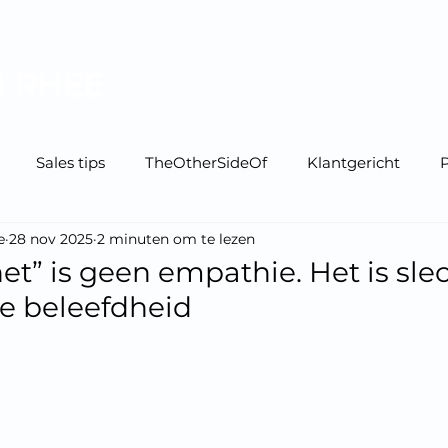
+32 
Home
Mijn boeken
Sales tips
TheOtherSideOf
Klantgericht
P
e
28 nov 2025
2 minuten om te lezen
het” is geen empathie. Het is sle
e beleefdheid