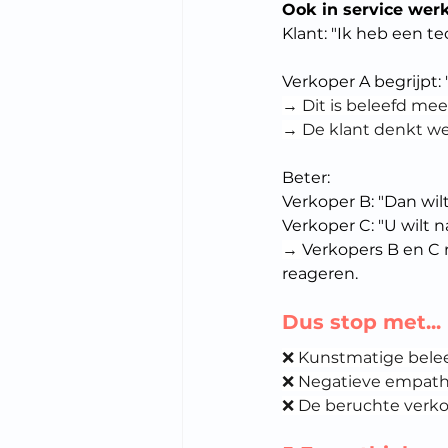
Ook in service werkt
Klant: "Ik heb een t
Verkoper A begrijpt: "
→ Dit is beleefd mee
→ De klant denkt weer
Beter:
Verkoper B: "Dan wilt
Verkoper C: "U wilt 
→ 
Verkopers B en C 
reageren.
Dus stop met...
❌ Kunstmatige beleef
❌ Negatieve empathie
❌ De beruchte verkop