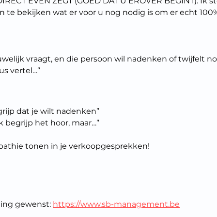
DIRECT EVEN ZEGT (GOED DAT U EROVER BEGINT). Ik ste
te bekijken wat er voor u nog nodig is om er echt 100%
welijk vraagt, en die persoon wil nadenken of twijfelt nog
us vertel…“
rijp dat je wilt nadenken”
k begrijp het hoor, maar…”
athie tonen in je verkoopgesprekken!
ning gewenst: 
https://www.sb-management.be