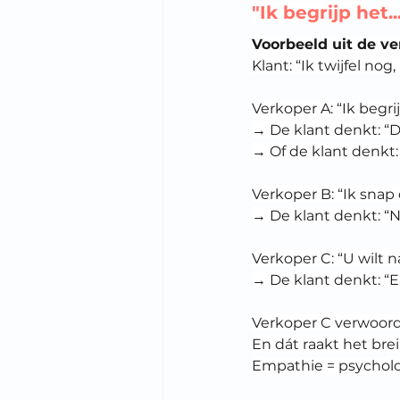
"Ik begrijp het.
Voorbeeld uit de v
Klant: “Ik twijfel no
Verkoper A: “Ik begr
→ De klant denkt: “Da
→ Of de klant denkt
Verkoper B: “Ik snap 
→ De klant denkt: “Ne
Verkoper C: “U wilt n
→ De klant denkt: “E
Verkoper C verwoordt
En dát raakt het brei
Empathie = psycholo