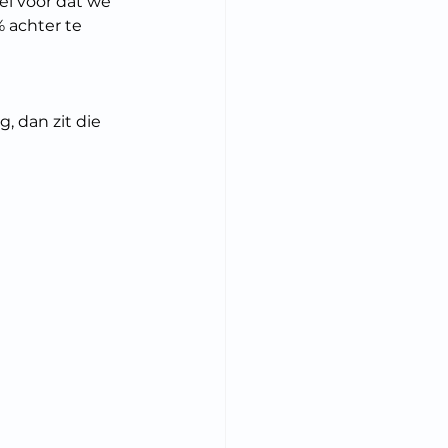
l voor dat we 
 achter te 
, dan zit die 