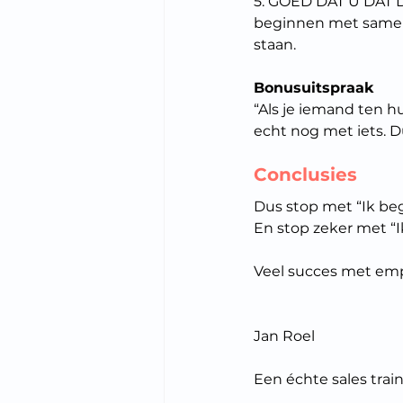
5. GOED DAT U DAT 
beginnen met samen 
staan.
Bonusuitspraak
“Als je iemand ten hu
echt nog met iets. D
Conclusies
Dus stop met “Ik beg
En stop zeker met “I
Veel succes met emp
Jan Roel
Een échte sales trai