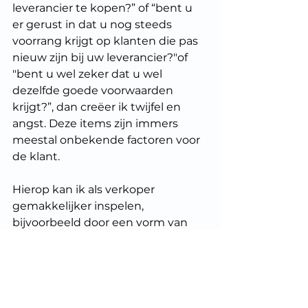
leverancier te kopen?” of “bent u 
er gerust in dat u nog steeds 
voorrang krijgt op klanten die pas 
nieuw zijn bij uw leverancier?"of 
"bent u wel zeker dat u wel 
dezelfde goede voorwaarden 
krijgt?”, dan creëer ik twijfel en 
angst. Deze items zijn immers 
meestal onbekende factoren voor 
de klant. 
Hierop kan ik als verkoper 
gemakkelijker inspelen, 
bijvoorbeeld door een vorm van 
zekerheid te bieden door de klant 
uit te nodigen om eens zes 
maanden te vergelijken door zijn 
drukwerk bij ons te laten doen. 
Dat biedt tenminste een gerust 