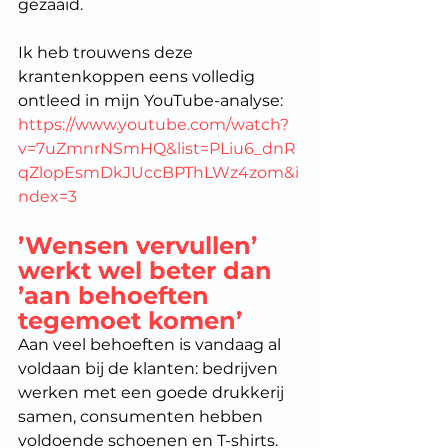
gezaaid.
Ik heb trouwens deze 
krantenkoppen eens volledig 
ontleed in mijn YouTube-analyse: 
https://www.youtube.com/watch?
v=7uZmnrNSmHQ&list=PLiu6_dnR
qZlopEsmDkJUccBPThLWz4zom&i
ndex=3
’Wensen vervullen’ 
werkt wel beter dan 
’aan behoeften 
tegemoet komen’
Aan veel behoeften is vandaag al 
voldaan bij de klanten: bedrijven 
werken met een goede drukkerij 
samen, consumenten hebben 
voldoende schoenen en T-shirts. 