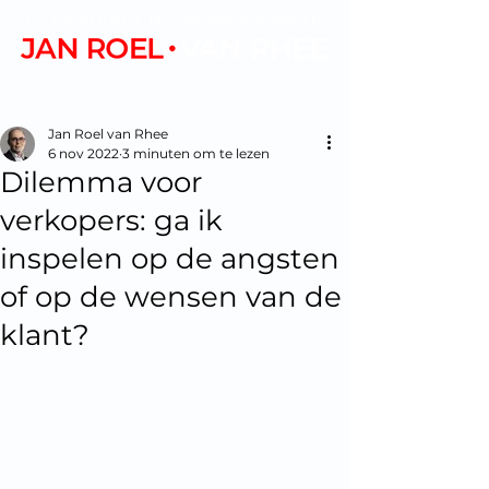
+32 495 28 11 38
|
janroel@gemanipuleerd.be
Jan Roel van Rhee
6 nov 2022
3 minuten om te lezen
Dilemma voor
verkopers: ga ik
inspelen op de angsten
of op de wensen van de
klant?