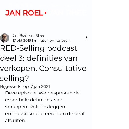
+32 495 28 11 38
|
janroel@gemanipuleerd.be
Jan Roel van Rhee
17 okt 2019
1 minuten om te lezen
RED-Selling podcast
deel 3: definities van
verkopen. Consultative
selling?
Bijgewerkt op:
7 jan 2021
Deze episode: We bespreken de 
essentiële definities  van 
verkopen: Relaties leggen, 
enthousiasme  creëren en de deal 
afsluiten.