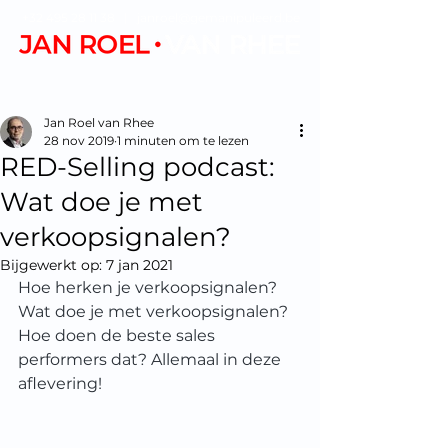
+32 495 28 11 38
|
janroel@gemanipuleerd.be
Jan Roel van Rhee
28 nov 2019
1 minuten om te lezen
RED-Selling podcast:
Wat doe je met
verkoopsignalen?
Bijgewerkt op:
7 jan 2021
Hoe herken je verkoopsignalen? 
Wat doe je met verkoopsignalen? 
Hoe doen de beste sales 
performers dat? Allemaal in deze 
aflevering!